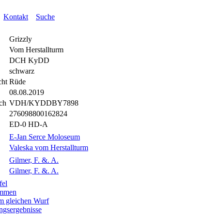
Kontakt
Suche
Grizzly
Vom Herstallturm
DCH KyDD
schwarz
cht
Rüde
08.08.2019
ch
VDH/KYDDBY7898
276098800162824
ED-0 HD-A
E-Jan Serce Moloseum
Valeska vom Herstallturm
Gilmer, F. &. A.
Gilmer, F. &. A.
fel
mmen
m gleichen Wurf
ngsergebnisse