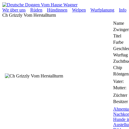
Wir über uns
Rüden
Hündinnen
Welpen
Wurfplanung
Info
Ch Grizzly Vom Herstallturm
Name
Zwinger
Titel
Farbe
Geschle
Wurftag
Zuchtbu
Chip
Röntgen
Vater:
Mutter:
Züchter
Besitzer
Ahnenta
Nachko
Hunde i
Austellu