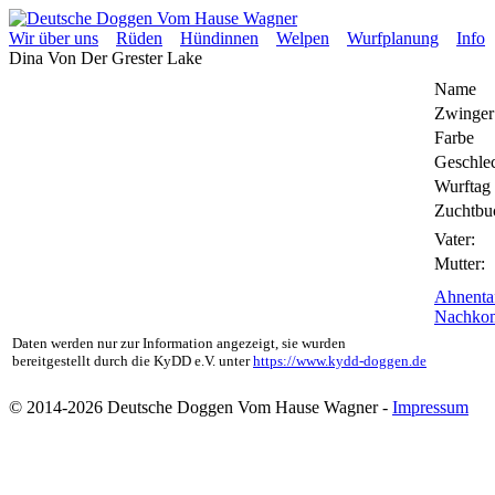
Wir über uns
Rüden
Hündinnen
Welpen
Wurfplanung
Info
Dina Von Der Grester Lake
Name
Zwinger
Farbe
Geschle
Wurftag
Zuchtbu
Vater:
Mutter:
Ahnenta
Nachko
Daten werden nur zur Information angezeigt, sie wurden
bereitgestellt durch die KyDD e.V. unter
https://www.kydd-doggen.de
© 2014-2026 Deutsche Doggen Vom Hause Wagner -
Impressum